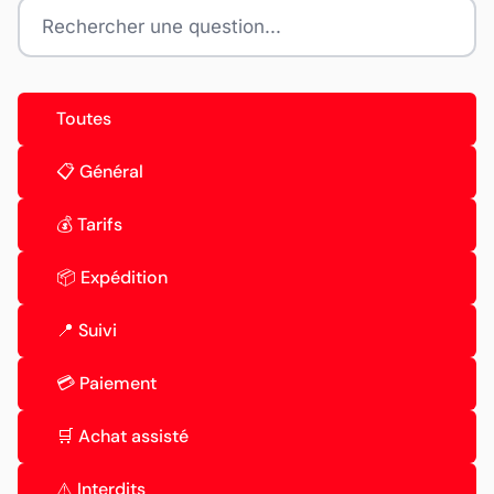
Toutes
📋 Général
💰 Tarifs
📦 Expédition
📍 Suivi
💳 Paiement
🛒 Achat assisté
⚠️ Interdits